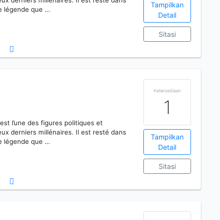
deux derniers millénaires. Il est resté dans
Tampilkan
 légende que …
Detail
Sitasi
Ketersediaan
1
t l’une des figures politiques et
deux derniers millénaires. Il est resté dans
Tampilkan
 légende que …
Detail
Sitasi