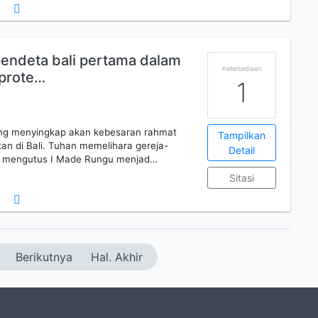
 pendeta bali pertama dalam
Ketersediaan
 prote…
1
ang menyingkap akan kebesaran rahmat
Tampilkan
tan di Bali. Tuhan memelihara gereja-
Detail
an mengutus I Made Rungu menjad…
Sitasi
Berikutnya
Hal. Akhir