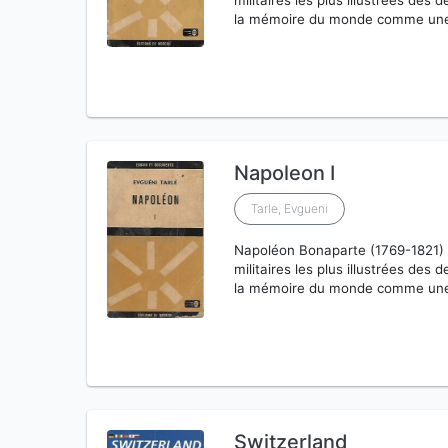
militaires les plus illustrées des 
la mémoire du monde comme une
Napoleon I
Tarle, Evgueni
Napoléon Bonaparte (1769-1821) es
militaires les plus illustrées des 
la mémoire du monde comme une
Switzerland