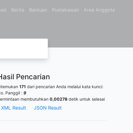
asi
Berita
Bantuan
Pustakawan
Area Anggota
Hasil Pencarian
itemukan
171
dari pencarian Anda melalui kata kunci:
o. Panggil :
9
ermintaan membutuhkan
0,00278
detik untuk selesai
XML Result
JSON Result