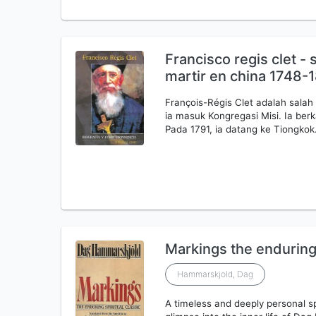
Francisco regis clet -
martir en china 1748-
François-Régis Clet adalah salah
ia masuk Kongregasi Misi. Ia ber
Pada 1791, ia datang ke Tiongkok
Markings the enduring 
Hammarskjold, Dag
A timeless and deeply personal sp