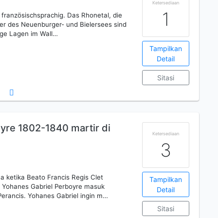
Ketersediaan
1
 französischsprachig. Das Rhonetal, die
r des Neuenburger- und Bielersees sind
ige Lagen im Wall…
Tampilkan
Detail
Sitasi
yre 1802-1840 martir di
Ketersediaan
3
 ketika Beato Francis Regis Clet
Tampilkan
a, Yohanes Gabriel Perboyre masuk
Detail
 Perancis. Yohanes Gabriel ingin m…
Sitasi