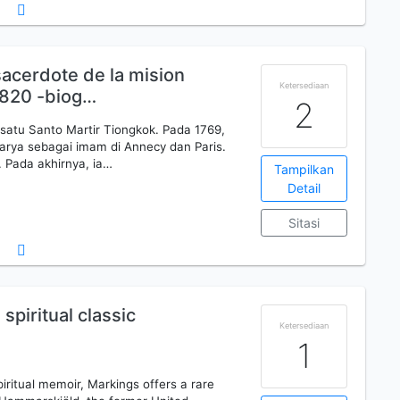
 sacerdote de la mision
Ketersediaan
1820 -biog…
2
 satu Santo Martir Tiongkok. Pada 1769,
karya sebagai imam di Annecy dan Paris.
. Pada akhirnya, ia…
Tampilkan
Detail
Sitasi
spiritual classic
Ketersediaan
1
iritual memoir, Markings offers a rare