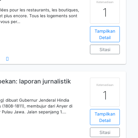
Ketersediaan
1
lées pour les restaurants, les boutiques,
 et plus encore. Tous les logements sont
i vous per…
Tampilkan
Detail
Sitasi
ekan: laporan jurnalistik
Ketersediaan
1
g) dibuat Gubernur Jenderal Hindia
(1808-1811), membujur dari Anyer di
r Pulau Jawa. Jalan sepanjang 1.…
Tampilkan
Detail
Sitasi