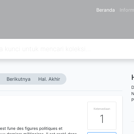
Beranda
Inform
Berikutnya
Hal. Akhir
D
N
P
Ketersediaan
1
t l’une des figures politiques et