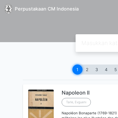
Perpustakaan CM Indonesia
1
2
3
4
5
Napoleon II
Tarle, Evgueni
Napoléon Bonaparte (1769-1821) es