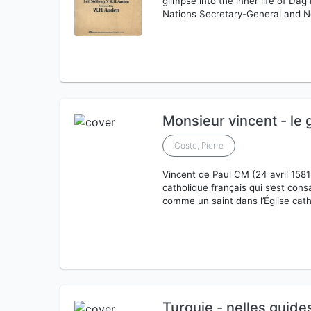
glimpse into the inner life of Da
Nations Secretary-General and No
Monsieur vincent - le 
Coste, Pierre
Vincent de Paul CM (24 avril 1581
catholique français qui s’est cons
comme un saint dans l’Église cat
Turquie - nelles guide