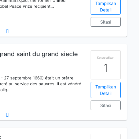
g Hammarskjöld, the former United
Tampilkan
bel Peace Prize recipient…
Detail
Sitasi
grand saint du grand siecle
Ketersediaan
1
 - 27 septembre 1660) était un prêtre
acré au service des pauvres. Il est vénéré
Tampilkan
holiq…
Detail
Sitasi
s