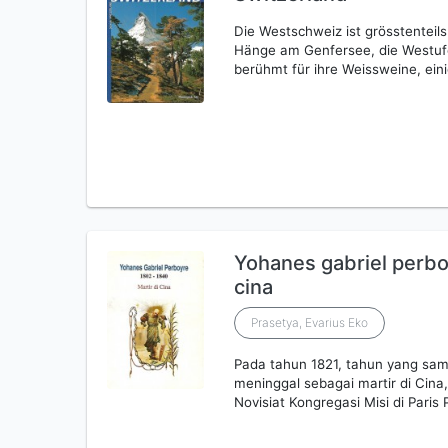
Die Westschweiz ist grösstenteils
Hänge am Genfersee, die Westufe
berühmt für ihre Weissweine, ein
Yohanes gabriel perbo
cina
Prasetya, Evarius Eko
Pada tahun 1821, tahun yang sama
meninggal sebagai martir di Cin
Novisiat Kongregasi Misi di Paris