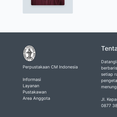
Tent
Datangl
Perpustakaan CM Indonesia
berbari
setiap 
Informasi
pengeta
Layanan
menungg
Pustakawan
Area Anggota
Jl. Kep
0877 38