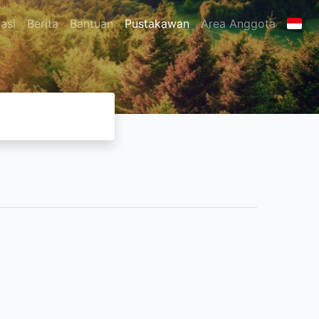
asi
Berita
Bantuan
Pustakawan
Area Anggota