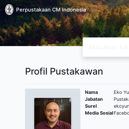
Perpustakaan CM Indonesia
Profil Pustakawan
Nama
Eko Yu
Jabatan
Pustak
Surel
ekoyu
Media Sosial
Faceb